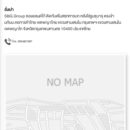
อั่งเปา
SBG.Group​ ซอยแลนด์โก้ ติดกับสโมสรทหารบก หลังโช์รูมซุบารุ ตรงข้า
มกับม.หอการค้าไทย เขตพญาไทย แขวงสามเสนใน กรุงเทพฯ​ แขวงสามเสนใน
เขตพญาไท จังหวัดกรุงเทพมหานคร 10400 ประเทศไทย
โทร. 0934821697