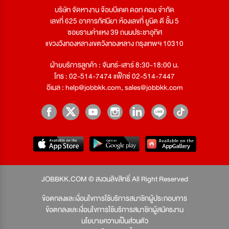
บริษัท จัดหางาน จ๊อบบีเคเค ดอท คอม จำกัด
เลขที่ 625 อาคารทัศนียา ห้องเลขที่ ยูนิต ดี ชั้น 5
ซอยรามคำแหง 39 ถนนประชาอุทิศ
แขวงวังทองหลางเขตวังทองหลาง กรุงเทพฯ 10310
ฝ่ายบริการลูกค้า : จันทร์-เสาร์ 8:30-18:00 น.
โทร : 02-514-7474 แฟ็กซ์ 02-514-7447
อีเมล :
help@jobbkk.com
,
sales@jobbkk.com
JOBBKK.COM © สงวนลิขสิทธิ์ All Right Reserved
ข้อตกลงและเงื่อนไขการใช้บริการสมาชิกผู้ประกอบการ
ข้อตกลงและเงื่อนไขการใช้บริการสมาชิกผู้สมัครงาน
นโยบายความเป็นส่วนตัว