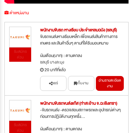
ตำแหน่งงาน
พนักงานขับรถ หางเรียบ ประจำแหลมฉบัง (ชลบุรี)
ขับรถขนส่งหางเรียบเหล็ก เพื่อขนส่งสินค้าทางการ
เกษตร และสินค้าอื่นๆ ตามที่ได้รับมอบหมาย
รับสมัคร
เงินเดือน(บาท) : ตามตกลง
ด่วน
ชลบุรี บางละมุง
20 นาทีที่แล้ว
อ่านรายละเอียด
แชร์
เก็บงาน
งาน
พนักงานขับรถขนส่งแก๊ส (ท่าสะอ้าน จ.ฉะเชิงเทรา)
-ขับรถขนส่ง -ตรวจสอบสภาพรถและอุปกรณ์ต่างๆ
ก่อนการปฏิบัติงานทุกครั้ง...
รับสมัคร
เงินเดือน(บาท) : ตามตกลง
ด่วน