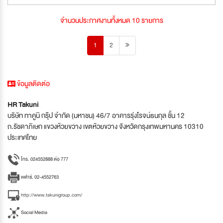
จำนวนประกาศงานทั้งหมด 10 รายการ
1
2
ข้อมูลติดต่อ
HR Takuni
บริษัท ทาคูนิ กรุ๊ป จำกัด (มหาชน) 46/7 อาคารรุ่งโรจน์ธนกุล ชั้น 12
ถ.รัชดาภิเษก แขวงห้วยขวาง เขตห้วยขวาง จังหวัดกรุงเทพมหานคร 10310
ประเทศไทย
โทร. 024552888 ต่อ 777
แฟกซ์. 02-4552763
http://www.takunigroup.com/
Social Media