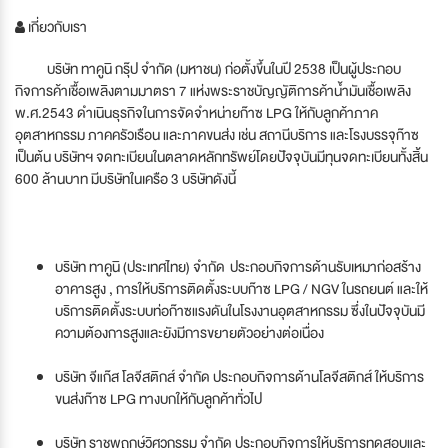
เกี่ยวกับเรา
บริษัท ทาคูนิ กรุ๊ป จำกัด (มหาชน) ก่อตั้งขึ้นในปี 2538 เป็นผู้ประกอบ
กิจการค้าเชื้อเพลิงตามมาตรา 7 แห่งพระราชบัญญัติการค้าน้ำมันเชื้อเพลิง
พ.ศ.2543 ดำเนินธุรกิจในการจัดจำหน่ายก๊าซ LPG ให้กับลูกค้าภาค
อุตสาหกรรม ภาคครัวเรือน และภาคขนส่ง เช่น สถานีบริการ และโรงบรรจุก๊าซ
เป็นต้น บริษัทฯ จดทะเบียนในตลาดหลักทรัพย์โดยปัจจุบันมีทุนจดทะเบียนทั้งสิ้น
600 ล้านบาท มีบริษัทในเครือ 3 บริษัทดังนี้
บริษัท ทาคูนิ (ประเทศไทย) จำกัด ประกอบกิจการด้านรับเหมาก่อสร้าง
อาคารสูง , การให้บริการติดตั้งระบบก๊าซ LPG / NGV ในรถยนต์ และให้
บริการติดตั้งระบบท่อก๊าซแรงดันในโรงงานอุตสาหกรรม ซึ่งในปัจจุบันมี
ความต้องการสูงและยังมีการขยายตัวอย่างต่อเนื่อง
บริษัท จีแก๊ส โลจีสติกส์ จำกัด ประกอบกิจการด้านโลจีสติกส์ ให้บริการ
ขนส่งก๊าซ LPG ทางบกให้กับลูกค้าทั่วไป
บริษัท ราชพฤกษ์วิศวกรรม จำกัด ประกอบกิจการให้บริการทดสอบและ