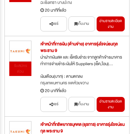
ฉะเชิงเทรา บางปะกง
20 นาทีที่แล้ว
อ่านรายละเอียด
แชร์
เก็บงาน
งาน
เจ้าหน้าที่การเงิน (ด้านจ่าย) อาคารรุ่งโรจน์ธนกุล
พระราม 9
นำฝากเงินสด และ เช็ครับชำระจากลูกค้าเข้าธนาคาร
ทำการจ่ายชำระเงินให้ Suppliers (เช็ค,โอน)...
รับสมัคร
ด่วน
เงินเดือน(บาท) : ตามตกลง
กรุงเทพมหานคร เขตห้วยขวาง
20 นาทีที่แล้ว
อ่านรายละเอียด
แชร์
เก็บงาน
งาน
เจ้าหน้าที่ทรัพยากรบุคคล (ธุรการ) อาคารรุ่งโรจน์ธน
กุล พระราม 9