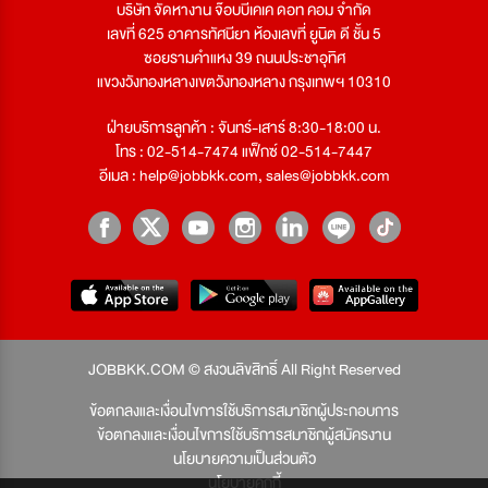
บริษัท จัดหางาน จ๊อบบีเคเค ดอท คอม จำกัด
เลขที่ 625 อาคารทัศนียา ห้องเลขที่ ยูนิต ดี ชั้น 5
ซอยรามคำแหง 39 ถนนประชาอุทิศ
แขวงวังทองหลางเขตวังทองหลาง กรุงเทพฯ 10310
ฝ่ายบริการลูกค้า : จันทร์-เสาร์ 8:30-18:00 น.
โทร : 02-514-7474 แฟ็กซ์ 02-514-7447
อีเมล :
help@jobbkk.com
,
sales@jobbkk.com
JOBBKK.COM © สงวนลิขสิทธิ์ All Right Reserved
ข้อตกลงและเงื่อนไขการใช้บริการสมาชิกผู้ประกอบการ
ข้อตกลงและเงื่อนไขการใช้บริการสมาชิกผู้สมัครงาน
นโยบายความเป็นส่วนตัว
นโยบายคุกกี้