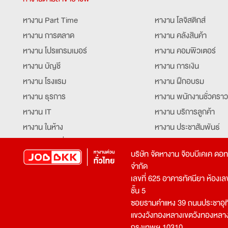
หางาน Part Time
หางาน โลจิสติกส์
หางาน การตลาด
หางาน คลังสินค้า
หางาน โปรแกรมเมอร์
หางาน คอมพิวเตอร์
หางาน บัญชี
หางาน การเงิน
หางาน โรงแรม
หางาน ฝึกอบรม
หางาน ธุรการ
หางาน พนักงานชั่วคราว
หางาน IT
หางาน บริการลูกค้า
หางาน ในห้าง
หางาน ประชาสัมพันธ์
หางาน ท่องเที่ยว
หางาน รับโทรศัพท์
บริษัท จัดหางาน จ๊อบบีเคเค ดอ
หางาน จัดซื้อ
หางาน ประสานงาน
จำกัด
หางาน การขาย
หางาน จองตั๋ว
เลขที่ 625 อาคารทัศนียา ห้องเลขที
หางาน คีย์ข้อมูล
หางาน ร้านอาหาร
ชั้น 5
ซอยรามคำแหง 39 ถนนประชาอุท
หางาน บุคคล
หางาน กุ๊ก
แขวงวังทองหลางเขตวังทองหลา
หางาน วิศวกร
หางาน นักศึกษาฝึกงาน
กรุงเทพฯ 10310