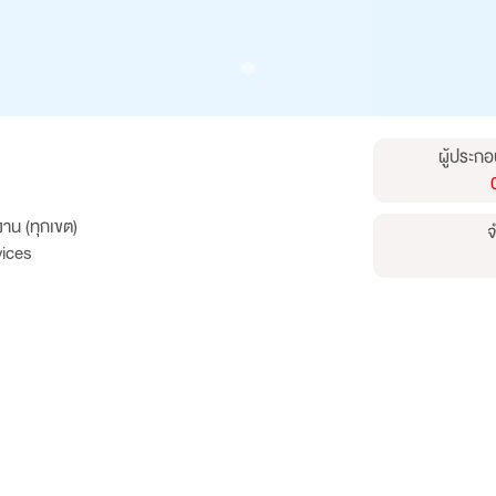
ผู้ประกอ
าน (ทุกเขต)
จ
ices