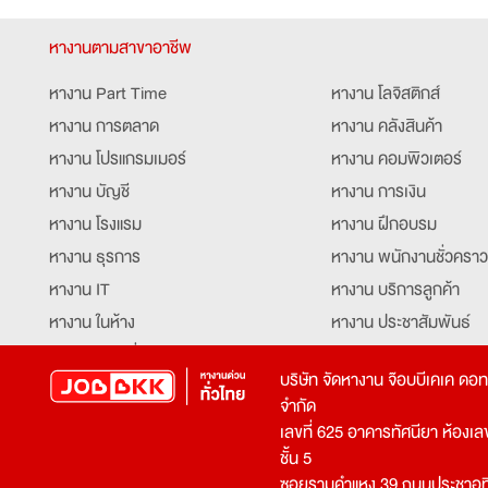
หางานตามสาขาอาชีพ
หางาน Part Time
หางาน โลจิสติกส์
หางาน การตลาด
หางาน คลังสินค้า
หางาน โปรแกรมเมอร์
หางาน คอมพิวเตอร์
หางาน บัญชี
หางาน การเงิน
หางาน โรงแรม
หางาน ฝึกอบรม
หางาน ธุรการ
หางาน พนักงานชั่วคราว
หางาน IT
หางาน บริการลูกค้า
หางาน ในห้าง
หางาน ประชาสัมพันธ์
หางาน ท่องเที่ยว
หางาน รับโทรศัพท์
บริษัท จัดหางาน จ๊อบบีเคเค ดอ
หางาน จัดซื้อ
หางาน ประสานงาน
จำกัด
หางาน การขาย
หางาน จองตั๋ว
เลขที่ 625 อาคารทัศนียา ห้องเลขที
หางาน คีย์ข้อมูล
หางาน ร้านอาหาร
ชั้น 5
ซอยรามคำแหง 39 ถนนประชาอุท
หางาน บุคคล
หางาน กุ๊ก