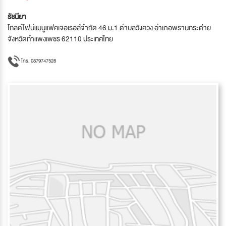
รัชนียา
โกลด์ไฟน์แมนูแฟคเจอเรอส์จำกัด 46 ม.1 ตำบลวังควง อำเภอพรานกระต่าย
จังหวัดกำแพงเพชร 62110 ประเทศไทย
โทร. 0879747528