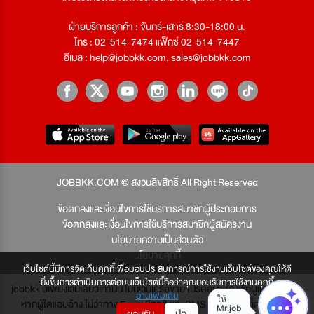
ฝ่ายบริการลูกค้า : จันทร์-เสาร์ 8:30-18:00 น.
โทร : 02-514-7474 แฟ็กซ์ 02-514-7447
อีเมล :
help@jobbkk.com
,
sales@jobbkk.com
JOBBKK.COM © สงวนลิขสิทธิ์ All Right Reserved
ข้อตกลงและเงื่อนไขการใช้บริการสมาชิกผู้ประกอบการ
ข้อตกลงและเงื่อนไขการใช้บริการสมาชิกผู้สมัครงาน
นโยบายความเป็นส่วนตัว
นโยบายคุกกี้
เว็บไซต์นี้มีการจัดเก็บคุกกี้เพื่อมอบประสบการณ์การใช้งานเว็บไซต์ของคุณให้ดี
ยิ่งขึ้นการดำเนินการต่อบนเว็บไซต์นี้ถือว่าคุณยอมรับการใช้งานคุกกี้
jobbkk มีเพียงเว็บเดียวเท่านั้น ไม่มีเว็บเครือข่าย โปรดอย่าหลงเชื่อผู้แอบอ้าง และ
อ่านเพิ่มเติม
หากผู้ใดแอบอ้าง ไม่ว่าทาง Email, โทรศัพท์, SMS หรือทางใดก็ตาม จะถูก