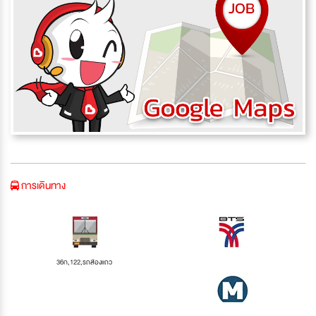
การเดินทาง
36ก,122,รถสองแถว