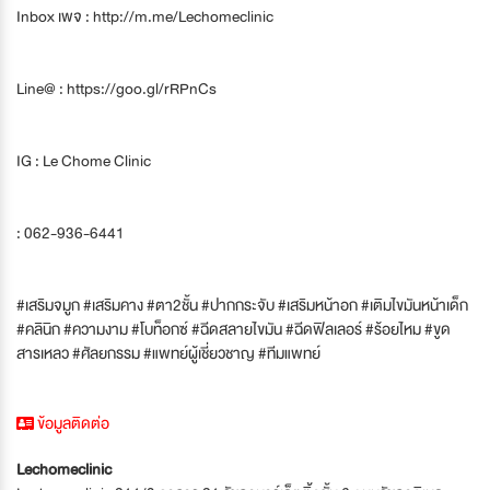
Inbox เพจ : http://m.me/Lechomeclinic
Line@ : https://goo.gl/rRPnCs
IG : Le Chome Clinic
: 062-936-6441
#เสริมจมูก #เสริมคาง #ตา2ชั้น #ปากกระจับ #เสริมหน้าอก #เติมไขมันหน้าเด็ก
#คลินิก #ความงาม #โบท็อกซ์ #ฉีดสลายไขมัน #ฉีดฟิลเลอร์ #ร้อยไหม #ขูด
สารเหลว #ศัลยกรรม #แพทย์ผู้เชี่ยวชาญ #ทีมแพทย์
ข้อมูลติดต่อ
Lechomeclinic