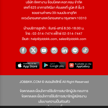
บริษัท จัดหางาน จ๊อบบีเคเค ดอท คอม จำกัด
เลขที่ 625 อาคารทัศนียา ห้องเลขที่ ยูนิต ดี ชั้น 5
ซอยรามคำแหง 39 ถนนประชาอุทิศ
แขวงวังทองหลางเขตวังทองหลาง กรุงเทพฯ 10310
ฝ่ายบริการลูกค้า : จันทร์-เสาร์ 8:30-18:00 น.
โทร : 02-514-7474 แฟ็กซ์ 02-514-7447
อีเมล :
help@jobbkk.com
,
sales@jobbkk.com
JOBBKK.COM © สงวนลิขสิทธิ์ All Right Reserved
ข้อตกลงและเงื่อนไขการใช้บริการสมาชิกผู้ประกอบการ
ข้อตกลงและเงื่อนไขการใช้บริการสมาชิกผู้สมัครงาน
นโยบายความเป็นส่วนตัว
นโยบายคุกกี้