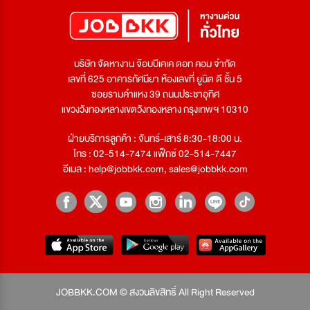
บริษัท จัดหางาน จ๊อบบีเคเค ดอท คอม จำกัด
เลขที่ 625 อาคารทัศนียา ห้องเลขที่ ยูนิต ดี ชั้น 5
ซอยรามคำแหง 39 ถนนประชาอุทิศ
แขวงวังทองหลางเขตวังทองหลาง กรุงเทพฯ 10310
ฝ่ายบริการลูกค้า : จันทร์-เสาร์ 8:30-18:00 น.
โทร : 02-514-7474 แฟ็กซ์ 02-514-7447
อีเมล :
help@jobbkk.com
,
sales@jobbkk.com
JOBBKK.COM © สงวนลิขสิทธิ์ All Right Reserved