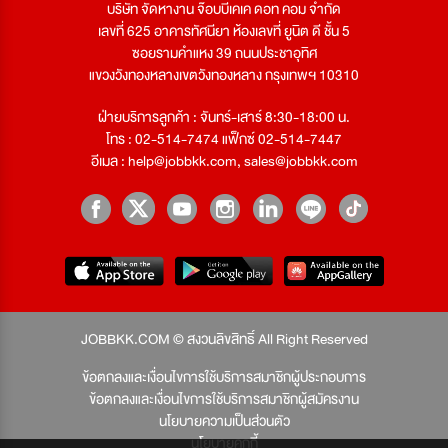
บริษัท จัดหางาน จ๊อบบีเคเค ดอท คอม จำกัด
เลขที่ 625 อาคารทัศนียา ห้องเลขที่ ยูนิต ดี ชั้น 5
ซอยรามคำแหง 39 ถนนประชาอุทิศ
แขวงวังทองหลางเขตวังทองหลาง กรุงเทพฯ 10310
ฝ่ายบริการลูกค้า : จันทร์-เสาร์ 8:30-18:00 น.
โทร : 02-514-7474 แฟ็กซ์ 02-514-7447
อีเมล :
help@jobbkk.com
,
sales@jobbkk.com
JOBBKK.COM © สงวนลิขสิทธิ์ All Right Reserved
ข้อตกลงและเงื่อนไขการใช้บริการสมาชิกผู้ประกอบการ
ข้อตกลงและเงื่อนไขการใช้บริการสมาชิกผู้สมัครงาน
นโยบายความเป็นส่วนตัว
นโยบายคุกกี้