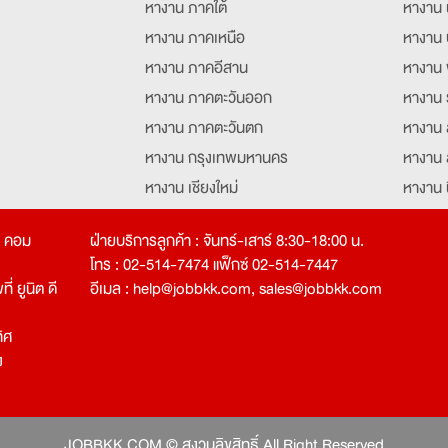
หางาน ภาคใต้
หางาน 
หางาน ภาคเหนือ
หางาน 
หางาน ภาคอีสาน
หางาน 
หางาน ภาคตะวันออก
หางาน 
หางาน ภาคตะวันตก
หางาน 
หางาน กรุงเทพมหานคร
หางาน 
หางาน เชียงใหม่
หางาน 
หางาน ฉะเชิงเทรา
หางานอ
ท คอม
ฝ่ายบริการลูกค้า : จันทร์-เสาร์ 8:30-18:00 น.
โทร : 02-514-7474 แฟ็กซ์ 02-514-7447
่ ยูนิต ดี
อีเมล :
help@jobbkk.com
,
sales@jobbkk.com
ิศ
ง
tion
JOBBKK.COM © สงวนลิขสิทธิ์ All Right Reserved