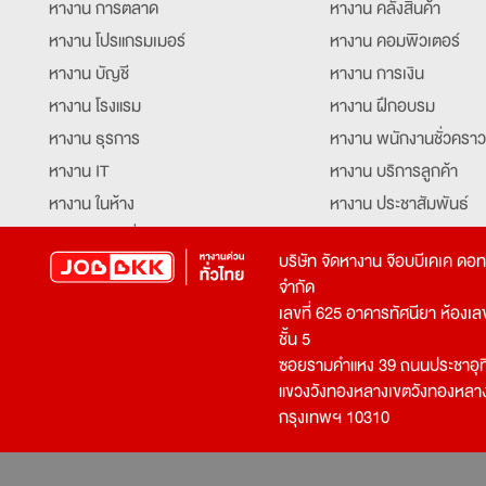
หางาน การตลาด
หางาน คลังสินค้า
หางาน โปรแกรมเมอร์
หางาน คอมพิวเตอร์
หางาน บัญชี
หางาน การเงิน
หางาน โรงแรม
หางาน ฝึกอบรม
หางาน ธุรการ
หางาน พนักงานชั่วคราว
หางาน IT
หางาน บริการลูกค้า
หางาน ในห้าง
หางาน ประชาสัมพันธ์
หางาน ท่องเที่ยว
หางาน รับโทรศัพท์
บริษัท จัดหางาน จ๊อบบีเคเค ดอ
หางาน จัดซื้อ
หางาน ประสานงาน
จำกัด
หางาน การขาย
หางาน จองตั๋ว
เลขที่ 625 อาคารทัศนียา ห้องเลขที
หางาน คีย์ข้อมูล
หางาน ร้านอาหาร
ชั้น 5
ซอยรามคำแหง 39 ถนนประชาอุท
หางาน บุคคล
หางาน กุ๊ก
แขวงวังทองหลางเขตวังทองหลา
หางาน วิศวกร
หางาน นักศึกษาฝึกงาน
กรุงเทพฯ 10310
หางาน เจ้าหน้าที่รักษาความปลอดภัย
หางาน Mobile Applica
Developer
หางาน พนักงานขับรถ