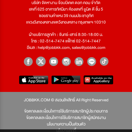
บริษัท จัดหางาน จ๊อบบีเคเค ดอท คอม จำกัด
เลขที่ 625 อาคารทัศนียา ห้องเลขที่ ยูนิต ดี ชั้น 5
ซอยรามคำแหง 39 ถนนประชาอุทิศ
แขวงวังทองหลางเขตวังทองหลาง กรุงเทพฯ 10310
ฝ่ายบริการลูกค้า : จันทร์-เสาร์ 8:30-18:00 น.
โทร : 02-514-7474 แฟ็กซ์ 02-514-7447
อีเมล :
help@jobbkk.com
,
sales@jobbkk.com
JOBBKK.COM © สงวนลิขสิทธิ์ All Right Reserved
ข้อตกลงและเงื่อนไขการใช้บริการสมาชิกผู้ประกอบการ
ข้อตกลงและเงื่อนไขการใช้บริการสมาชิกผู้สมัครงาน
นโยบายความเป็นส่วนตัว
นโยบายคุกกี้