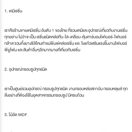
1. เคมีเรซิ่น
เราคือร้านขายเคมีเรซิ่น อันดับ 1 ของไทย ที่รวมเคมีและอุปกรณ์เกี่ยวกับงานเรซิ่น
ทุกอย่าง ไม่ว่าจะเป็น เรซิ่นชนิดหล่อทึบ-ใส-เคลือบ-หุ้มคาร์บอนไฟเบอร์-ไฟเบอร์
กล๊าส รวมทั้งยางซิลิโคนทำแม่พิมพ์หล่อเรซิ่น และ ใยแก้วเสริมแรงชิ้นงานไฟเบอร์
พียูโฟม และสินค้าอื่นๆอีกมากมายที่เกี่ยวกับเรซิ่น
2. อุปกรณ์กรอบรูปทุกชนิด
เราเป็นศูนย์รวมอุปกรณ์ กรอบรูปทุกชนิด งานกรอบหล่อสถาบัน กรอบหลุยส์ ทุก
สิ่งอย่างที่ต้องใช้ในอุตสาหกรรมกรอบรูป มีครบถ้วน
3. ไม้อัด MDF