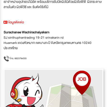
เราจำหน่ายอุปกรณ์ไม้อัด พร้อมบริการรับปิดผิวไม้ด้วยผิวโอพีพี ผิวกระดาษ
ลายในตัว ผิวพีวีซี และ รับตัดไซ้ส์ไม้
ข้อมูลติดต่อ
Surachanee Wachirachaiyakarn
SJ sinthuphantrading 19-21 srinakarin rd
Huamark แขวงหัวหมาก เขตบางกะปิ จังหวัดกรุงเทพมหานคร 10240
ประเทศไทย
โทร. 6623794555