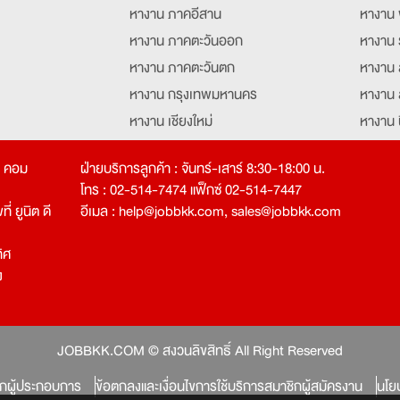
หางาน ภาคอีสาน
หางาน 
หางาน ภาคตะวันออก
หางาน 
หางาน ภาคตะวันตก
หางาน 
หางาน กรุงเทพมหานคร
หางาน 
หางาน เชียงใหม่
หางาน 
หางาน ฉะเชิงเทรา
หางานอ
ท คอม
ฝ่ายบริการลูกค้า : จันทร์-เสาร์ 8:30-18:00 น.
โทร : 02-514-7474 แฟ็กซ์ 02-514-7447
่ ยูนิต ดี
อีเมล :
help@jobbkk.com
,
sales@jobbkk.com
ิศ
ง
tion
JOBBKK.COM © สงวนลิขสิทธิ์ All Right Reserved
ิกผู้ประกอบการ
ข้อตกลงและเงื่อนไขการใช้บริการสมาชิกผู้สมัครงาน
นโย