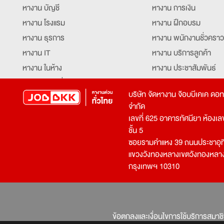
หางาน บัญชี
หางาน การเงิน
หางาน โรงแรม
หางาน ฝึกอบรม
หางาน ธุรการ
หางาน พนักงานชั่วคราว
หางาน IT
หางาน บริการลูกค้า
หางาน ในห้าง
หางาน ประชาสัมพันธ์
หางาน ท่องเที่ยว
หางาน รับโทรศัพท์
บริษัท จัดหางาน จ๊อบบีเคเค ดอ
หางาน จัดซื้อ
หางาน ประสานงาน
จำกัด
หางาน การขาย
หางาน จองตั๋ว
เลขที่ 625 อาคารทัศนียา ห้องเลขที
หางาน คีย์ข้อมูล
หางาน ร้านอาหาร
ชั้น 5
ซอยรามคำแหง 39 ถนนประชาอุท
หางาน บุคคล
หางาน กุ๊ก
แขวงวังทองหลางเขตวังทองหลา
หางาน วิศวกร
หางาน นักศึกษาฝึกงาน
กรุงเทพฯ 10310
หางาน เจ้าหน้าที่รักษาความปลอดภัย
หางาน Mobile Applica
Developer
หางาน พนักงานขับรถ
หางาน ล่ามแปลภาษา
หางาน ผู้จัดการ
บริการสรรหาพนักงาน
ข้อตกลงและเงื่อนไขการใช้บริการสมาช
โปรแกรมเมอร์