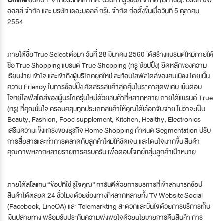
ออลล์ จำกัด และ บริษัท เดอะมอลล์ กรุ๊ป จำกัด ก่อตั้งขึ้นเมื่อวันที่ 5 ตุลาคม
2554
ภายใต้ชื่อ True Select ต่อมา วันที่ 28 มีนาคม 2560 ได้สร้างแบรนต์ใหม่ภายใต้
ชื่อ True Shopping แบรนด์ True Shopping (ทรู ซ้อปปิ้ง) ยึดหลักของความ
เรียบง่าย เข้าใจ และเข้าถึงผู้บริโภคยุคใหม่ สะท้อนไลฟ์สไตล์ของคนเมือง โดยเนั้น
ความ Friendy ในการช้อปปิ้ง คัดสรรสินค้าสุดคุ้มในราคาสุดพิเศษ เน้นตอบ
โจทย์ไลฟ์สไตล์ของผู้นริโภครุ่นใหม่ด้วยสินค้าที่หลากหลาย ภายใต้แบรนด์ True
(ทรู) ที่คุณมั่นใจ ครอบคลุมทุกประเภทสินค้าให้คุณได้เลือกจับจ่าย ไม่ว่าจะเป็น
Beauty, Fashion, Food supplement, Kitchen, Healthy, Electronics
เสริมความแข็งแกร่งของธุรกิจ Home Shopping กำหนด Segmentation ปรับ
การสื่อสารและทำการตลาดกับลูกค้าใหม่ให้ชัดเจน และโดนใจมากขึ้น สินค้า
คุณภาพหลากหลายรายการครบครัน เพื่อตอบโจทย์กลุ่มลูกค้าเป้าหมาย
ภายไต้สโลแกน “ข้อปที่ใช่ รู้ใจคุณ” การันตีด้วยการบริการที่เข้าสามารถช้อป
สินค้าได้ตลอด 24 ชั่วโมง ด้วยช่องทางที่หลากหลายทั้ง TV Website Social
(Facebook, LineOA) และ Telemarkting สะดวกและมั่นใจด้วยการบริการเก็บ
เงินปลายทาง พร้อมรับประกันความพึงพอใจด้วยนโยบายการคืนสินค้า การ