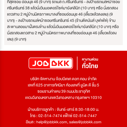
ที่สุดซอย อ่อนนุช 46 (9 บาท) รถเมล์ ถ.ศรีนครินทร์ - ลงป้ายรถเมล์หน้าซอย
ศรีนครินทร์ 38 แล้วนั่งวินมอเตอร์ไซค์มายังคลินิก (10 บาท) หรือ นั่งรถสอง
แถวสาย 2 หมู่บ้านมิตรภาพมาลงที่ซอยอ่อนนุช 46 (เลี้ยวแล้วลงเลย) (9
บาท) - ลงป้ายรถเมล์หน้าซอยศรีนครินทร์ 45 (ร้านติดมันส์ บุฟเฟ่ต์) ข้าม
สะพานลอยมาฝั่งตรงข้าม แล้วนั่งวินมอเตอร์ไซค์มายังคลินิก (10 บาท) หรือ
นั่งรถสองแถวสาย 2 หมู่บ้านมิตรภาพมาลงที่ซอยอ่อนนุช 46 (เลี้ยวแล้วลง
เลย) (9 บาท)
บริษัท จัดหางาน จ๊อบบีเคเค ดอท คอม จำกัด
เลขที่ 625 อาคารทัศนียา ห้องเลขที่ ยูนิต ดี ชั้น 5
ซอยรามคำแหง 39 ถนนประชาอุทิศ
แขวงวังทองหลางเขตวังทองหลาง กรุงเทพฯ 10310
ฝ่ายบริการลูกค้า : จันทร์-เสาร์ 8:30-18:00 น.
โทร : 02-514-7474 แฟ็กซ์ 02-514-7447
อีเมล :
help@jobbkk.com
,
sales@jobbkk.com