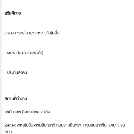
สวัสดิการ
- ขนม กาแฟ มาม่าระหว่างวันไม่อั้น!
- เงินพิเศษ (เข้าออฟฟิศ)
- ประกันสังคม
สถานที่ทำงาน
บริษัท เคพี อีคอมเมิร์ธ จำกัด
Zenex พหลโยธิน-รามอินทรา5 ถนนรามอินทรา แขวงอนุสาวรีย์ เขตบางเขน
กทม.