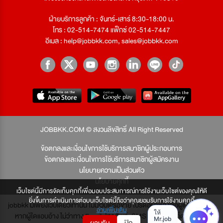
ฝ่ายบริการลูกค้า : จันทร์-เสาร์ 8:30-18:00 น.
โทร : 02-514-7474 แฟ็กซ์ 02-514-7447
อีเมล :
help@jobbkk.com
,
sales@jobbkk.com
JOBBKK.COM © สงวนลิขสิทธิ์ All Right Reserved
ข้อตกลงและเงื่อนไขการใช้บริการสมาชิกผู้ประกอบการ
ข้อตกลงและเงื่อนไขการใช้บริการสมาชิกผู้สมัครงาน
นโยบายความเป็นส่วนตัว
นโยบายคุกกี้
เว็บไซต์นี้มีการจัดเก็บคุกกี้เพื่อมอบประสบการณ์การใช้งานเว็บไซต์ของคุณให้ดี
ยิ่งขึ้นการดำเนินการต่อบนเว็บไซต์นี้ถือว่าคุณยอมรับการใช้งานคุกกี้
jobbkk มีเพียงเว็บเดียวเท่านั้น ไม่มีเว็บเครือข่าย โปรดอย่าหลงเชื่อผู้แอบอ้าง และ
อ่านเพิ่มเติม
หากผู้ใดแอบอ้าง ไม่ว่าทาง Email, โทรศัพท์, SMS หรือทางใดก็ตาม จะถูก