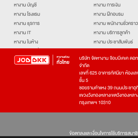
หางาน บัญชี
หางาน การเงิน
หางาน โรงแรม
หางาน ฝึกอบรม
หางาน ธุรการ
หางาน พนักงานชั่วคราว
หางาน IT
หางาน บริการลูกค้า
หางาน ในห้าง
หางาน ประชาสัมพันธ์
หางาน ท่องเที่ยว
หางาน รับโทรศัพท์
บริษัท จัดหางาน จ๊อบบีเคเค ดอ
หางาน จัดซื้อ
หางาน ประสานงาน
จำกัด
หางาน การขาย
หางาน จองตั๋ว
เลขที่ 625 อาคารทัศนียา ห้องเลขที
หางาน คีย์ข้อมูล
หางาน ร้านอาหาร
ชั้น 5
ซอยรามคำแหง 39 ถนนประชาอุท
หางาน บุคคล
หางาน กุ๊ก
แขวงวังทองหลางเขตวังทองหลา
หางาน วิศวกร
หางาน นักศึกษาฝึกงาน
กรุงเทพฯ 10310
หางาน เจ้าหน้าที่รักษาความปลอดภัย
หางาน Mobile Applica
Developer
หางาน พนักงานขับรถ
หางาน ล่ามแปลภาษา
หางาน ผู้จัดการ
บริการสรรหาพนักงาน
ข้อตกลงและเงื่อนไขการใช้บริการสมาช
โปรแกรมเมอร์