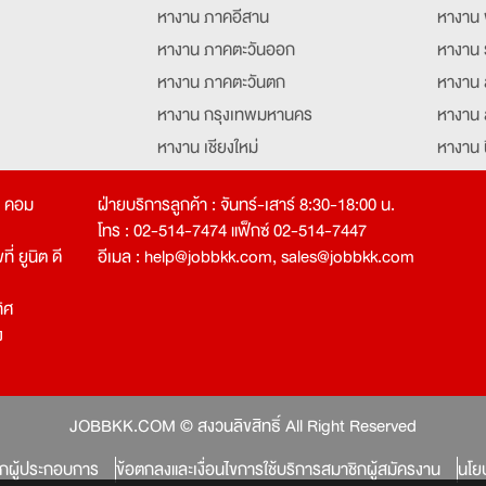
หางาน ภาคอีสาน
หางาน 
หางาน ภาคตะวันออก
หางาน 
หางาน ภาคตะวันตก
หางาน 
หางาน กรุงเทพมหานคร
หางาน 
หางาน เชียงใหม่
หางาน 
หางาน ฉะเชิงเทรา
หางานอ
ท คอม
ฝ่ายบริการลูกค้า : จันทร์-เสาร์ 8:30-18:00 น.
โทร : 02-514-7474 แฟ็กซ์ 02-514-7447
่ ยูนิต ดี
อีเมล :
help@jobbkk.com
,
sales@jobbkk.com
ิศ
ง
tion
JOBBKK.COM © สงวนลิขสิทธิ์ All Right Reserved
ิกผู้ประกอบการ
ข้อตกลงและเงื่อนไขการใช้บริการสมาชิกผู้สมัครงาน
นโย