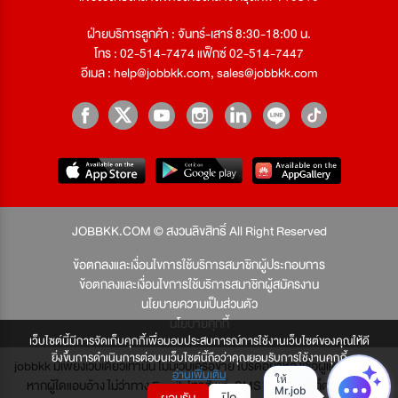
ฝ่ายบริการลูกค้า : จันทร์-เสาร์ 8:30-18:00 น.
โทร : 02-514-7474 แฟ็กซ์ 02-514-7447
อีเมล :
help@jobbkk.com
,
sales@jobbkk.com
JOBBKK.COM © สงวนลิขสิทธิ์ All Right Reserved
ข้อตกลงและเงื่อนไขการใช้บริการสมาชิกผู้ประกอบการ
ข้อตกลงและเงื่อนไขการใช้บริการสมาชิกผู้สมัครงาน
นโยบายความเป็นส่วนตัว
นโยบายคุกกี้
เว็บไซต์นี้มีการจัดเก็บคุกกี้เพื่อมอบประสบการณ์การใช้งานเว็บไซต์ของคุณให้ดี
ยิ่งขึ้นการดำเนินการต่อบนเว็บไซต์นี้ถือว่าคุณยอมรับการใช้งานคุกกี้
jobbkk มีเพียงเว็บเดียวเท่านั้น ไม่มีเว็บเครือข่าย โปรดอย่าหลงเชื่อผู้แอบอ้าง และ
อ่านเพิ่มเติม
หากผู้ใดแอบอ้าง ไม่ว่าทาง Email, โทรศัพท์, SMS หรือทางใดก็ตาม จะถูก