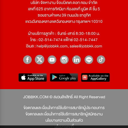
บริษัท จัดหางาน จ๊อบบีเคเค ดอท คอม จำกัด
เลขที่ 625 อาคารทัศนียา ห้องเลขที่ ยูนิต ดี ชั้น 5
ซอยรามคำแหง 39 ถนนประชาอุทิศ
แขวงวังทองหลางเขตวังทองหลาง กรุงเทพฯ 10310
ฝ่ายบริการลูกค้า : จันทร์-เสาร์ 8:30-18:00 น.
โทร : 02-514-7474 แฟ็กซ์ 02-514-7447
อีเมล :
help@jobbkk.com
,
sales@jobbkk.com
JOBBKK.COM © สงวนลิขสิทธิ์ All Right Reserved
ข้อตกลงและเงื่อนไขการใช้บริการสมาชิกผู้ประกอบการ
ข้อตกลงและเงื่อนไขการใช้บริการสมาชิกผู้สมัครงาน
นโยบายความเป็นส่วนตัว
นโยบายคุกกี้