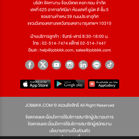
บริษัท จัดหางาน จ๊อบบีเคเค ดอท คอม จำกัด
เลขที่ 625 อาคารทัศนียา ห้องเลขที่ ยูนิต ดี ชั้น 5
ซอยรามคำแหง 39 ถนนประชาอุทิศ
แขวงวังทองหลางเขตวังทองหลาง กรุงเทพฯ 10310
ฝ่ายบริการลูกค้า : จันทร์-เสาร์ 8:30-18:00 น.
โทร : 02-514-7474 แฟ็กซ์ 02-514-7447
อีเมล :
help@jobbkk.com
,
sales@jobbkk.com
JOBBKK.COM © สงวนลิขสิทธิ์ All Right Reserved
ข้อตกลงและเงื่อนไขการใช้บริการสมาชิกผู้ประกอบการ
ข้อตกลงและเงื่อนไขการใช้บริการสมาชิกผู้สมัครงาน
นโยบายความเป็นส่วนตัว
นโยบายคุกกี้