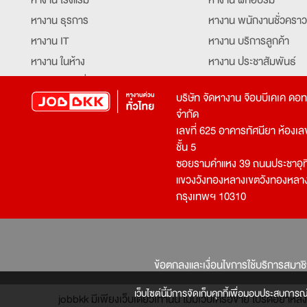
หางาน ธุรการ
หางาน พนักงานชั่วคราว
หางาน IT
หางาน บริการลูกค้า
หางาน ในห้าง
หางาน ประชาสัมพันธ์
หางาน ท่องเที่ยว
หางาน รับโทรศัพท์
บริษัท จัดหางาน จ๊อบบีเคเค ดอ
หางาน จัดซื้อ
หางาน ประสานงาน
จำกัด
หางาน การขาย
หางาน จองตั๋ว
เลขที่ 625 อาคารทัศนียา ห้องเลขที
หางาน คีย์ข้อมูล
หางาน ร้านอาหาร
ชั้น 5
ซอยรามคำแหง 39 ถนนประชาอุท
หางาน บุคคล
หางาน กุ๊ก
แขวงวังทองหลางเขตวังทองหลา
หางาน วิศวกร
หางาน นักศึกษาฝึกงาน
กรุงเทพฯ 10310
หางาน เจ้าหน้าที่รักษาความปลอดภัย
หางาน Mobile Applica
Developer
หางาน พนักงานขับรถ
หางาน ล่ามแปลภาษา
หางาน ผู้จัดการ
บริการสรรหาพนักงาน
ข้อตกลงและเงื่อนไขการใช้บริการสมาช
โปรแกรมเมอร์
บริษัทจัดหางาน
เจ้าหน้าที่ความปลอดภัย
เว็บไซต์นี้มีการจัดเก็บคุกกี้เพื่อมอบประสบการณ
jobbkk มีเพียงเว็บเดียวเท่านั้น ไม่มีเว็บเครือข่าย โปรดอย่า
บริษัทจัดหาพนักงาน