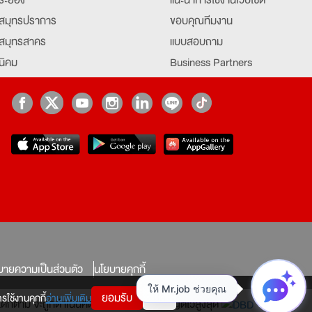
สมุทรปราการ
ขอบคุณทีมงาน
สมุทรสาคร
แบบสอบถาม
นิคม
Business Partners
ยุธยา
Partner มหาวิทยาลัย
Job Index
Company Index
job
บายความเป็นส่วนตัว
นโยบายคุกกี้
ยอมรับ
ปิด
รใช้งานคุกกี้
อ่านเพิ่มเติม
ทางใดก็ตาม จะถูกดำเนินคดีตามที่กฎหมายบัญญัติไว้สูงสุด