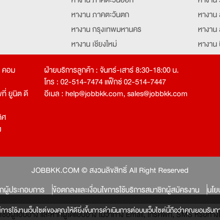
หางาน ภาคตะวันตก
หางาน 
หางาน กรุงเทพมหานคร
หางาน 
หางาน เชียงใหม่
หางาน 
หางาน ฉะเชิงเทรา
หางานอ
ท คอม
ฝ่ายบริการลูกค้า : จันทร์-เสาร์ 8:30-18:00 น.
โทร : 02-514-7474 แฟ็กซ์ 02-514-7447
่ ยูนิต ดี
อีเมล :
help@jobbkk.com
,
sales@jobbkk.com
ิศ
ง
tion
JOBBKK.COM © สงวนลิขสิทธิ์ All Right Reserved
ิกผู้ประกอบการ
ข้อตกลงและเงื่อนไขการใช้บริการสมาชิกผู้สมัครงาน
นโย
์การใช้งานเว็บไซต์ของคุณให้ดียิ่งขึ้นการดำเนินการต่อบนเว็บไซต์นี้ถือว่าคุณยอมรับกา
หลงเชื่อผู้แอบอ้าง และหากผู้ใดแอบอ้าง ไม่ว่าทาง Email, โทรศัพท์, SMS หรือ