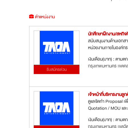
ตำแหน่งงาน
นักศึกษาฝึกงาน/สหกิจศ
สนับสนุนงานด้านเอกสาร
หน่วยงานภายในองค์กร จั
เงินเดือน(บาท) : ตามต
กรุงเทพมหานคร เขตค
รับสมัครด่วน
เจ้าหน้าที่บริหารงานลู
ดูแลจัดทำ Proposal เพ
Quotation / MOU และสั
เงินเดือน(บาท) : ตามต
กรุงเทพมหานคร เขตว