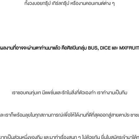
ทั้งวงบอยกรุ๊ป เกิร์ลกรุ๊ป หรืองานคอนเทนต์ต่าง ๆ
ผลงานที่อาจจะผ่านตาท่านมาแล้ว คือศิลปินกลุ่ม BUS, DICE และ MXFRUI
เราชอบคนทุ่มเท มีแพชั่นและรักในสิ่งที่ตัวเองทำ เราทำงานเป็นทีม
และเราก็พร้อมลุยในทุกสถานการณ์เพื่อให้ได้งานที่ดีที่สุดออกสู่สายตาประชาช
กเป็นส่วนหนึ่งของทีม และมาทำเรื่องสนุก ๆ ไปด้วยกัน ยื่นใบสมัครเข้ามาได้