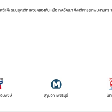
1 (สวัสดี) ถนนสุขุมวิท แขวงคลองตันเหนือ เขตวัฒนา จังหวัดกรุงเทพมหานคร
้อมพงษ์
สุขุมวิท เพชรบุรี
มัก