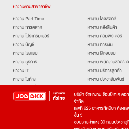
หางานตามสาขาอาชีพ
หางาน Part Time
หางาน โลจิสติกส์
หางาน การตลาด
หางาน คลังสินค้า
หางาน โปรแกรมเมอร์
หางาน คอมพิวเตอร์
หางาน บัญชี
หางาน การเงิน
หางาน โรงแรม
หางาน ฝึกอบรม
หางาน ธุรการ
หางาน พนักงานชั่วคราว
หางาน IT
หางาน บริการลูกค้า
หางาน ในห้าง
หางาน ประชาสัมพันธ์
หางาน ท่องเที่ยว
หางาน รับโทรศัพท์
บริษัท จัดหางาน จ๊อบบีเคเค ดอ
หางาน จัดซื้อ
หางาน ประสานงาน
จำกัด
หางาน การขาย
หางาน จองตั๋ว
เลขที่ 625 อาคารทัศนียา ห้องเลขที
หางาน คีย์ข้อมูล
หางาน ร้านอาหาร
ชั้น 5
ซอยรามคำแหง 39 ถนนประชาอุท
หางาน บุคคล
หางาน กุ๊ก