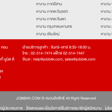
หางาน ภาคอีสาน
หางาน 
หางาน ภาคตะวันออก
หางาน 
หางาน ภาคตะวันตก
หางาน 
หางาน กรุงเทพมหานคร
หางาน 
หางาน เชียงใหม่
หางาน 
หางาน ฉะเชิงเทรา
หางานอ
ท คอม
ฝ่ายบริการลูกค้า : จันทร์-เสาร์ 8:30-18:00 น.
โทร : 02-514-7474 แฟ็กซ์ 02-514-7447
่ ยูนิต ดี
อีเมล :
help@jobbkk.com
,
sales@jobbkk.com
ิศ
ง
tion
JOBBKK.COM © สงวนลิขสิทธิ์ All Right Reserved
ิกผู้ประกอบการ
ข้อตกลงและเงื่อนไขการใช้บริการสมาชิกผู้สมัครงาน
นโย