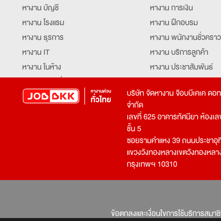
หางาน บัญชี
หางาน การเงิน
หางาน โรงแรม
หางาน ฝึกอบรม
หางาน ธุรการ
หางาน พนักงานชั่วคราว
หางาน IT
หางาน บริการลูกค้า
หางาน ในห้าง
หางาน ประชาสัมพันธ์
หางาน ท่องเที่ยว
หางาน รับโทรศัพท์
บริษัท จัดหางาน จ๊อบบีเคเค ดอ
หางาน จัดซื้อ
หางาน ประสานงาน
จำกัด
หางาน การขาย
หางาน จองตั๋ว
เลขที่ 625 อาคารทัศนียา ห้องเลขที
หางาน คีย์ข้อมูล
หางาน ร้านอาหาร
ชั้น 5
ซอยรามคำแหง 39 ถนนประชาอุท
หางาน บุคคล
หางาน กุ๊ก
แขวงวังทองหลางเขตวังทองหลา
หางาน วิศวกร
หางาน นักศึกษาฝึกงาน
กรุงเทพฯ 10310
หางาน เจ้าหน้าที่รักษาความปลอดภัย
หางาน Mobile Applica
Developer
หางาน พนักงานขับรถ
หางาน ล่ามแปลภาษา
หางาน ผู้จัดการ
บริการสรรหาพนักงาน
ข้อตกลงและเงื่อนไขการใช้บริการสมาช
โปรแกรมเมอร์