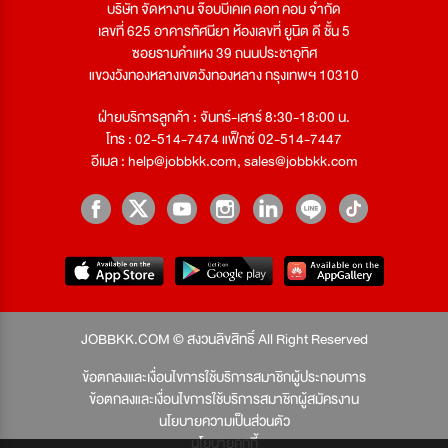
บริษัท จัดหางาน จ๊อบบีเคเค ดอท คอม จำกัด
เลขที่ 625 อาคารทัศนียา ห้องเลขที่ ยูนิต ดี ชั้น 5
ซอยรามคำแหง 39 ถนนประชาอุทิศ
แขวงวังทองหลางเขตวังทองหลาง กรุงเทพฯ 10310
ฝ่ายบริการลูกค้า : จันทร์-เสาร์ 8:30-18:00 น.
โทร : 02-514-7474 แฟ็กซ์ 02-514-7447
อีเมล :
help@jobbkk.com
,
sales@jobbkk.com
JOBBKK.COM © สงวนลิขสิทธิ์ All Right Reserved
ข้อตกลงและเงื่อนไขการใช้บริการสมาชิกผู้ประกอบการ
ข้อตกลงและเงื่อนไขการใช้บริการสมาชิกผู้สมัครงาน
นโยบายความเป็นส่วนตัว
นโยบายคุกกี้