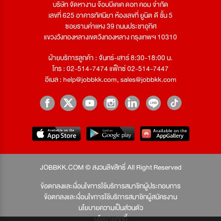
บริษัท จัดหางาน จ๊อบบีเคเค ดอท คอม จำกัด
เลขที่ 625 อาคารทัศนียา ห้องเลขที่ ยูนิต ดี ชั้น 5
ซอยรามคำแหง 39 ถนนประชาอุทิศ
แขวงวังทองหลางเขตวังทองหลาง กรุงเทพฯ 10310
ฝ่ายบริการลูกค้า : จันทร์-เสาร์ 8:30-18:00 น.
โทร : 02-514-7474 แฟ็กซ์ 02-514-7447
อีเมล :
help@jobbkk.com
,
sales@jobbkk.com
JOBBKK.COM © สงวนลิขสิทธิ์ All Right Reserved
ข้อตกลงและเงื่อนไขการใช้บริการสมาชิกผู้ประกอบการ
ข้อตกลงและเงื่อนไขการใช้บริการสมาชิกผู้สมัครงาน
นโยบายความเป็นส่วนตัว
นโยบายคุกกี้