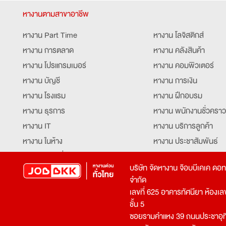
หางานตามสาขาอาชีพ
หางาน Part Time
หางาน โลจิสติกส์
หางาน การตลาด
หางาน คลังสินค้า
หางาน โปรแกรมเมอร์
หางาน คอมพิวเตอร์
หางาน บัญชี
หางาน การเงิน
หางาน โรงแรม
หางาน ฝึกอบรม
หางาน ธุรการ
หางาน พนักงานชั่วคราว
หางาน IT
หางาน บริการลูกค้า
หางาน ในห้าง
หางาน ประชาสัมพันธ์
หางาน ท่องเที่ยว
หางาน รับโทรศัพท์
บริษัท จัดหางาน จ๊อบบีเคเค ดอ
หางาน จัดซื้อ
หางาน ประสานงาน
จำกัด
หางาน การขาย
หางาน จองตั๋ว
เลขที่ 625 อาคารทัศนียา ห้องเลขที
หางาน คีย์ข้อมูล
หางาน ร้านอาหาร
ชั้น 5
ซอยรามคำแหง 39 ถนนประชาอุท
หางาน บุคคล
หางาน กุ๊ก