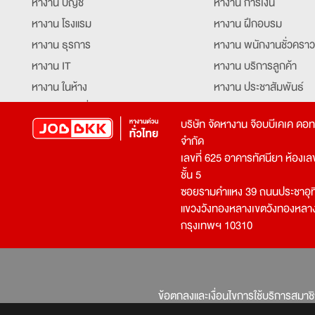
หางาน บัญชี
หางาน การเงิน
หางาน โรงแรม
หางาน ฝึกอบรม
หางาน ธุรการ
หางาน พนักงานชั่วคราว
หางาน IT
หางาน บริการลูกค้า
หางาน ในห้าง
หางาน ประชาสัมพันธ์
หางาน ท่องเที่ยว
หางาน รับโทรศัพท์
บริษัท จัดหางาน จ๊อบบีเคเค ดอ
หางาน จัดซื้อ
หางาน ประสานงาน
จำกัด
หางาน การขาย
หางาน จองตั๋ว
เลขที่ 625 อาคารทัศนียา ห้องเลขที
หางาน คีย์ข้อมูล
หางาน ร้านอาหาร
ชั้น 5
ซอยรามคำแหง 39 ถนนประชาอุท
หางาน บุคคล
หางาน กุ๊ก
แขวงวังทองหลางเขตวังทองหลา
หางาน วิศวกร
หางาน นักศึกษาฝึกงาน
กรุงเทพฯ 10310
หางาน เจ้าหน้าที่รักษาความปลอดภัย
หางาน Mobile Applica
Developer
หางาน พนักงานขับรถ
หางาน ล่ามแปลภาษา
หางาน ผู้จัดการ
บริการสรรหาพนักงาน
ข้อตกลงและเงื่อนไขการใช้บริการสมาช
โปรแกรมเมอร์