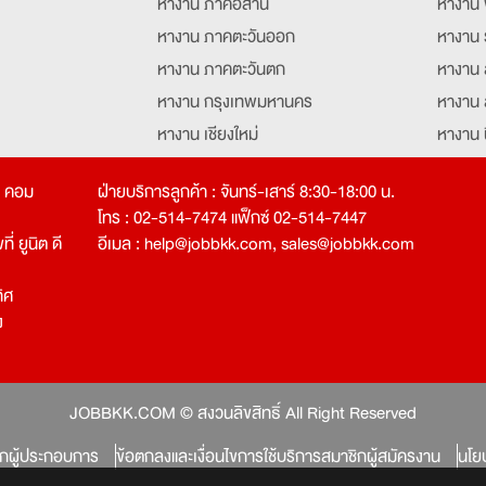
หางาน ภาคอีสาน
หางาน 
หางาน ภาคตะวันออก
หางาน 
หางาน ภาคตะวันตก
หางาน 
หางาน กรุงเทพมหานคร
หางาน 
หางาน เชียงใหม่
หางาน 
หางาน ฉะเชิงเทรา
หางานอ
ท คอม
ฝ่ายบริการลูกค้า : จันทร์-เสาร์ 8:30-18:00 น.
โทร : 02-514-7474 แฟ็กซ์ 02-514-7447
่ ยูนิต ดี
อีเมล :
help@jobbkk.com
,
sales@jobbkk.com
ิศ
ง
tion
JOBBKK.COM © สงวนลิขสิทธิ์ All Right Reserved
ิกผู้ประกอบการ
ข้อตกลงและเงื่อนไขการใช้บริการสมาชิกผู้สมัครงาน
นโย