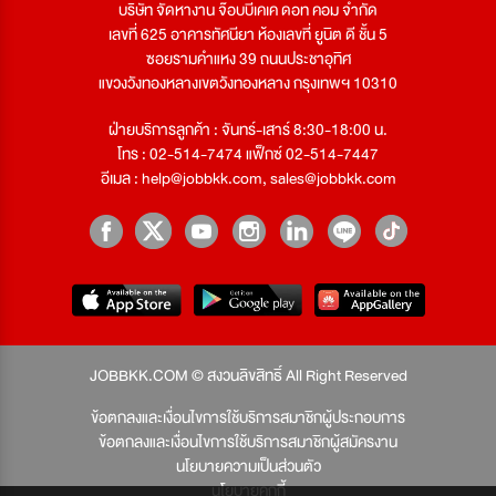
บริษัท จัดหางาน จ๊อบบีเคเค ดอท คอม จำกัด
เลขที่ 625 อาคารทัศนียา ห้องเลขที่ ยูนิต ดี ชั้น 5
ซอยรามคำแหง 39 ถนนประชาอุทิศ
แขวงวังทองหลางเขตวังทองหลาง กรุงเทพฯ 10310
ฝ่ายบริการลูกค้า : จันทร์-เสาร์ 8:30-18:00 น.
โทร : 02-514-7474 แฟ็กซ์ 02-514-7447
อีเมล :
help@jobbkk.com
,
sales@jobbkk.com
JOBBKK.COM © สงวนลิขสิทธิ์ All Right Reserved
ข้อตกลงและเงื่อนไขการใช้บริการสมาชิกผู้ประกอบการ
ข้อตกลงและเงื่อนไขการใช้บริการสมาชิกผู้สมัครงาน
นโยบายความเป็นส่วนตัว
นโยบายคุกกี้