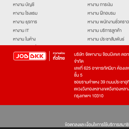
หางาน บัญชี
หางาน การเงิน
หางาน โรงแรม
หางาน ฝึกอบรม
หางาน ธุรการ
หางาน พนักงานชั่วคราว
หางาน IT
หางาน บริการลูกค้า
หางาน ในห้าง
หางาน ประชาสัมพันธ์
หางาน ท่องเที่ยว
หางาน รับโทรศัพท์
บริษัท จัดหางาน จ๊อบบีเคเค ดอ
หางาน จัดซื้อ
หางาน ประสานงาน
จำกัด
หางาน การขาย
หางาน จองตั๋ว
เลขที่ 625 อาคารทัศนียา ห้องเลขที
หางาน คีย์ข้อมูล
หางาน ร้านอาหาร
ชั้น 5
ซอยรามคำแหง 39 ถนนประชาอุท
หางาน บุคคล
หางาน กุ๊ก
แขวงวังทองหลางเขตวังทองหลา
หางาน วิศวกร
หางาน นักศึกษาฝึกงาน
กรุงเทพฯ 10310
หางาน เจ้าหน้าที่รักษาความปลอดภัย
หางาน Mobile Applica
Developer
หางาน พนักงานขับรถ
หางาน ล่ามแปลภาษา
หางาน ผู้จัดการ
บริการสรรหาพนักงาน
ข้อตกลงและเงื่อนไขการใช้บริการสมาช
โปรแกรมเมอร์