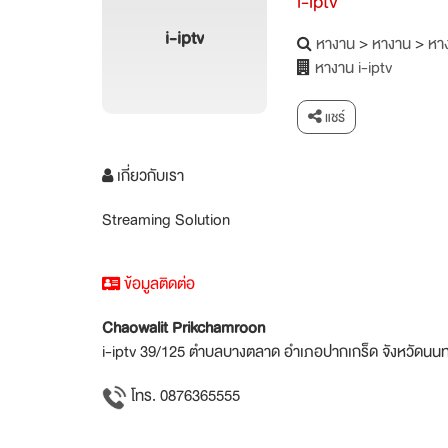
i-iptv
i-iptv
หางาน
>
หางาน
>
หาง
หางาน i-iptv
แชร์
เกี่ยวกับเรา
Streaming Solution
ข้อมูลติดต่อ
Chaowalit Prikchamroon
i-iptv 39/125 ตำบลบางตลาด อำเภอปากเกร็ด จังหวัดนนท
โทร. 0876365555