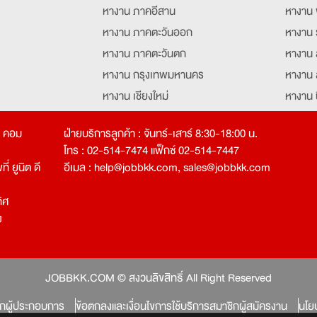
หางาน ภาคอีสาน
หางาน 
หางาน ภาคตะวันออก
หางาน 
หางาน ภาคตะวันตก
หางาน 
หางาน กรุงเทพมหานคร
หางาน 
หางาน เชียงใหม่
หางาน 
หางาน ฉะเชิงเทรา
หางานอ
ท คอม
ฝ่ายบริการลูกค้า : จันทร์-เสาร์ 8:30-18:00 น.
โทร : 02-514-7474 แฟ็กซ์ 02-514-7447
่ ยูนิต ดี
อีเมล :
help@jobbkk.com
,
sales@jobbkk.com
ิศ
ง
tion
JOBBKK.COM © สงวนลิขสิทธิ์ All Right Reserved
ิกผู้ประกอบการ
ข้อตกลงและเงื่อนไขการใช้บริการสมาชิกผู้สมัครงาน
นโย