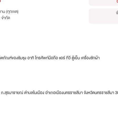
ด
าน (ทุกเขต)
จ
 จำกัด
ัณฑ์ของซัมซุง อาทิ โทรศัพท์มือถือ แอร์ ทีวี ตู้เย็น เครื่องซักผ้า
83 ถ.สุรนารายณ์ ตำบลในเมือง อำเภอเมืองนครราชสีมา จังหวัดนครราชสีมา 