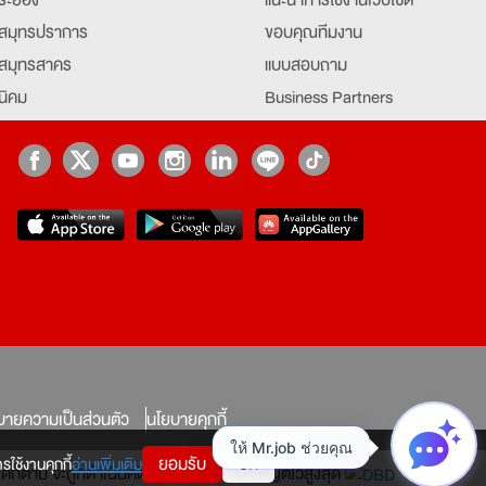
สมุทรปราการ
ขอบคุณทีมงาน
สมุทรสาคร
แบบสอบถาม
นิคม
Business Partners
ยุธยา
Partner มหาวิทยาลัย
Job Index
Company Index
job
บายความเป็นส่วนตัว
นโยบายคุกกี้
ยอมรับ
ปิด
รใช้งานคุกกี้
อ่านเพิ่มเติม
ทางใดก็ตาม จะถูกดำเนินคดีตามที่กฎหมายบัญญัติไว้สูงสุด