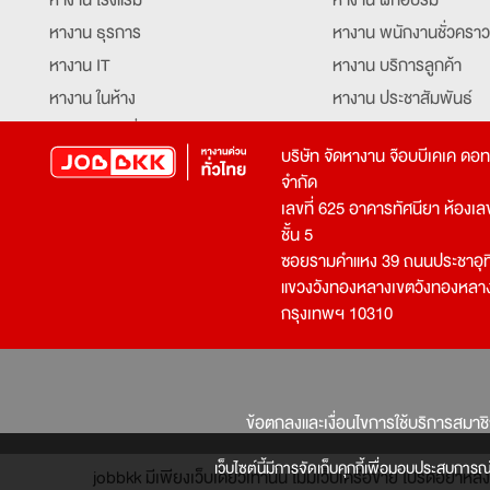
หางาน ธุรการ
หางาน พนักงานชั่วคราว
หางาน IT
หางาน บริการลูกค้า
หางาน ในห้าง
หางาน ประชาสัมพันธ์
หางาน ท่องเที่ยว
หางาน รับโทรศัพท์
บริษัท จัดหางาน จ๊อบบีเคเค ดอ
หางาน จัดซื้อ
หางาน ประสานงาน
จำกัด
หางาน การขาย
หางาน จองตั๋ว
เลขที่ 625 อาคารทัศนียา ห้องเลขที
หางาน คีย์ข้อมูล
หางาน ร้านอาหาร
ชั้น 5
ซอยรามคำแหง 39 ถนนประชาอุท
หางาน บุคคล
หางาน กุ๊ก
แขวงวังทองหลางเขตวังทองหลา
หางาน วิศวกร
หางาน นักศึกษาฝึกงาน
กรุงเทพฯ 10310
หางาน เจ้าหน้าที่รักษาความปลอดภัย
หางาน Mobile Applica
Developer
หางาน พนักงานขับรถ
หางาน ล่ามแปลภาษา
หางาน ผู้จัดการ
บริการสรรหาพนักงาน
ข้อตกลงและเงื่อนไขการใช้บริการสมาช
โปรแกรมเมอร์
บริษัทจัดหางาน
เจ้าหน้าที่ความปลอดภัย
เว็บไซต์นี้มีการจัดเก็บคุกกี้เพื่อมอบประสบการณ
jobbkk มีเพียงเว็บเดียวเท่านั้น ไม่มีเว็บเครือข่าย โปรดอย่า
บริษัทจัดหาพนักงาน