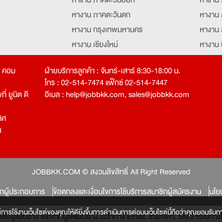
หางาน ภาคตะวันตก
หางาน 
หางาน กรุงเทพมหานคร
หางาน 
หางาน เชียงใหม่
หางาน 
หางาน ฉะเชิงเทรา
หางานอ
ท คอม
ฝ่ายบริการลูกค้า : จันทร์-เสาร์ 8:30-18:00 น.
โทร : 02-514-7474 แฟ็กซ์ 02-514-7447
่ ยูนิต ดี
อีเมล :
help@jobbkk.com
,
sales@jobbkk.com
ิศ
ง
tion
JOBBKK.COM © สงวนลิขสิทธิ์ All Right Reserved
ิกผู้ประกอบการ
ข้อตกลงและเงื่อนไขการใช้บริการสมาชิกผู้สมัครงาน
นโย
์การใช้งานเว็บไซต์ของคุณให้ดียิ่งขึ้นการดำเนินการต่อบนเว็บไซต์นี้ถือว่าคุณยอมรับกา
หลงเชื่อผู้แอบอ้าง และหากผู้ใดแอบอ้าง ไม่ว่าทาง Email, โทรศัพท์, SMS หรือ