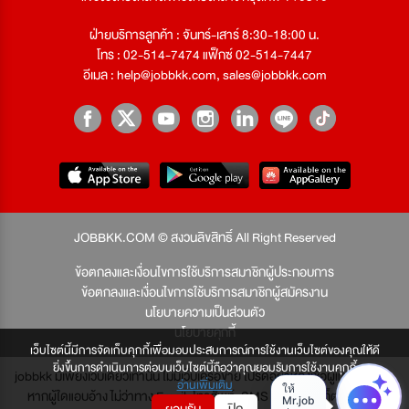
ฝ่ายบริการลูกค้า : จันทร์-เสาร์ 8:30-18:00 น.
โทร : 02-514-7474 แฟ็กซ์ 02-514-7447
อีเมล :
help@jobbkk.com
,
sales@jobbkk.com
JOBBKK.COM © สงวนลิขสิทธิ์ All Right Reserved
ข้อตกลงและเงื่อนไขการใช้บริการสมาชิกผู้ประกอบการ
ข้อตกลงและเงื่อนไขการใช้บริการสมาชิกผู้สมัครงาน
นโยบายความเป็นส่วนตัว
นโยบายคุกกี้
เว็บไซต์นี้มีการจัดเก็บคุกกี้เพื่อมอบประสบการณ์การใช้งานเว็บไซต์ของคุณให้ดี
ยิ่งขึ้นการดำเนินการต่อบนเว็บไซต์นี้ถือว่าคุณยอมรับการใช้งานคุกกี้
jobbkk มีเพียงเว็บเดียวเท่านั้น ไม่มีเว็บเครือข่าย โปรดอย่าหลงเชื่อผู้แอบอ้าง และ
อ่านเพิ่มเติม
หากผู้ใดแอบอ้าง ไม่ว่าทาง Email, โทรศัพท์, SMS หรือทางใดก็ตาม จะถูก