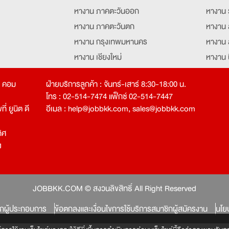
หางาน ภาคตะวันออก
หางาน 
หางาน ภาคตะวันตก
หางาน 
หางาน กรุงเทพมหานคร
หางาน 
หางาน เชียงใหม่
หางาน 
หางาน ฉะเชิงเทรา
หางานอ
ท คอม
ฝ่ายบริการลูกค้า : จันทร์-เสาร์ 8:30-18:00 น.
โทร : 02-514-7474 แฟ็กซ์ 02-514-7447
่ ยูนิต ดี
อีเมล :
help@jobbkk.com
,
sales@jobbkk.com
ิศ
ง
tion
JOBBKK.COM © สงวนลิขสิทธิ์ All Right Reserved
ิกผู้ประกอบการ
ข้อตกลงและเงื่อนไขการใช้บริการสมาชิกผู้สมัครงาน
นโย