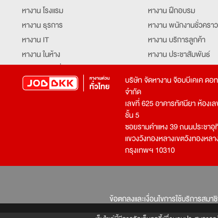
หางาน โรงแรม
หางาน ฝึกอบรม
หางาน ธุรการ
หางาน พนักงานชั่วคราว
หางาน IT
หางาน บริการลูกค้า
หางาน ในห้าง
หางาน ประชาสัมพันธ์
หางาน ท่องเที่ยว
หางาน รับโทรศัพท์
บริษัท จัดหางาน จ๊อบบีเคเค ดอ
หางาน จัดซื้อ
หางาน ประสานงาน
จำกัด
หางาน การขาย
หางาน จองตั๋ว
เลขที่ 625 อาคารทัศนียา ห้องเลขที
หางาน คีย์ข้อมูล
หางาน ร้านอาหาร
ชั้น 5
ซอยรามคำแหง 39 ถนนประชาอุท
หางาน บุคคล
หางาน กุ๊ก
แขวงวังทองหลางเขตวังทองหลา
หางาน วิศวกร
หางาน นักศึกษาฝึกงาน
กรุงเทพฯ 10310
หางาน เจ้าหน้าที่รักษาความปลอดภัย
หางาน Mobile Applica
Developer
หางาน พนักงานขับรถ
หางาน ล่ามแปลภาษา
หางาน ผู้จัดการ
บริการสรรหาพนักงาน
ข้อตกลงและเงื่อนไขการใช้บริการสมาช
โปรแกรมเมอร์
บริษัทจัดหางาน
เจ้าหน้าที่ความปลอดภัย