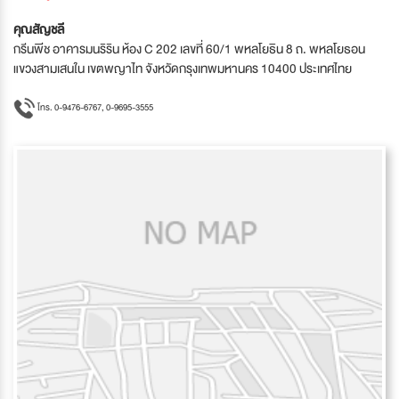
คุณสัญชลี
กรีนพีช อาคารมนริริน ห้อง C 202 เลขที่ 60/1 พหลโยธิน 8 ถ. พหลโยธอน
แขวงสามเสนใน เขตพญาไท จังหวัดกรุงเทพมหานคร 10400 ประเทศไทย
โทร. 0-9476-6767, 0-9695-3555