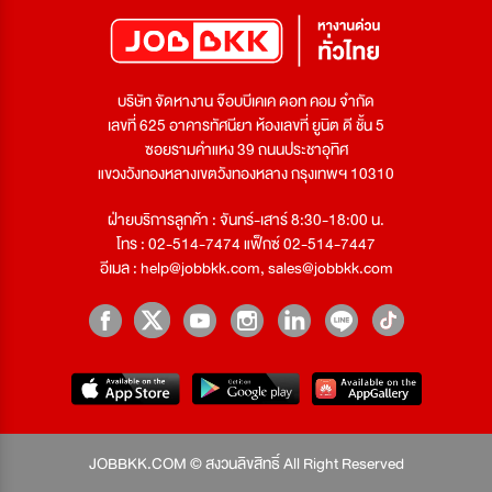
บริษัท จัดหางาน จ๊อบบีเคเค ดอท คอม จำกัด
เลขที่ 625 อาคารทัศนียา ห้องเลขที่ ยูนิต ดี ชั้น 5
ซอยรามคำแหง 39 ถนนประชาอุทิศ
แขวงวังทองหลางเขตวังทองหลาง กรุงเทพฯ 10310
ฝ่ายบริการลูกค้า : จันทร์-เสาร์ 8:30-18:00 น.
โทร : 02-514-7474 แฟ็กซ์ 02-514-7447
อีเมล :
help@jobbkk.com
,
sales@jobbkk.com
JOBBKK.COM © สงวนลิขสิทธิ์ All Right Reserved