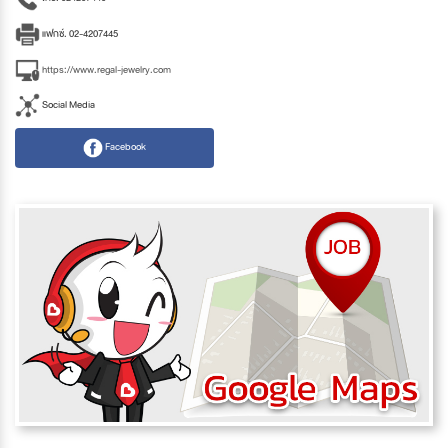
แฟกซ์. 02-4207445
https://www.regal-jewelry.com
Social Media
Facebook