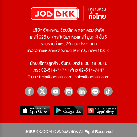
บริษัท จัดหางาน จ๊อบบีเคเค ดอท คอม จำกัด
เลขที่ 625 อาคารทัศนียา ห้องเลขที่ ยูนิต ดี ชั้น 5
ซอยรามคำแหง 39 ถนนประชาอุทิศ
แขวงวังทองหลางเขตวังทองหลาง กรุงเทพฯ 10310
ฝ่ายบริการลูกค้า : จันทร์-เสาร์ 8:30-18:00 น.
โทร : 02-514-7474 แฟ็กซ์ 02-514-7447
อีเมล :
help@jobbkk.com
,
sales@jobbkk.com
JOBBKK.COM © สงวนลิขสิทธิ์ All Right Reserved