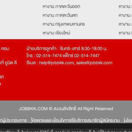
หางาน ภาคตะวันออก
หางาน 
หางาน ภาคตะวันตก
หางาน 
หางาน กรุงเทพมหานคร
หางาน 
หางาน เชียงใหม่
หางาน 
หางาน ฉะเชิงเทรา
หางานอ
ท คอม
ฝ่ายบริการลูกค้า : จันทร์-เสาร์ 8:30-18:00 น.
โทร : 02-514-7474 แฟ็กซ์ 02-514-7447
่ ยูนิต ดี
อีเมล :
help@jobbkk.com
,
sales@jobbkk.com
ิศ
ง
tion
JOBBKK.COM © สงวนลิขสิทธิ์ All Right Reserved
ิกผู้ประกอบการ
ข้อตกลงและเงื่อนไขการใช้บริการสมาชิกผู้สมัครงาน
นโย