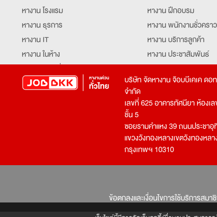
หางาน โรงแรม
หางาน ฝึกอบรม
หางาน ธุรการ
หางาน พนักงานชั่วคราว
หางาน IT
หางาน บริการลูกค้า
หางาน ในห้าง
หางาน ประชาสัมพันธ์
หางาน ท่องเที่ยว
หางาน รับโทรศัพท์
บริษัท จัดหางาน จ๊อบบีเคเค ดอ
หางาน จัดซื้อ
หางาน ประสานงาน
จำกัด
หางาน การขาย
หางาน จองตั๋ว
เลขที่ 625 อาคารทัศนียา ห้องเลขที
หางาน คีย์ข้อมูล
หางาน ร้านอาหาร
ชั้น 5
ซอยรามคำแหง 39 ถนนประชาอุท
หางาน บุคคล
หางาน กุ๊ก
แขวงวังทองหลางเขตวังทองหลา
หางาน วิศวกร
หางาน นักศึกษาฝึกงาน
กรุงเทพฯ 10310
หางาน เจ้าหน้าที่รักษาความปลอดภัย
หางาน Mobile Applica
Developer
หางาน พนักงานขับรถ
หางาน ล่ามแปลภาษา
หางาน ผู้จัดการ
บริการสรรหาพนักงาน
ข้อตกลงและเงื่อนไขการใช้บริการสมาช
โปรแกรมเมอร์
บริษัทจัดหางาน
เจ้าหน้าที่ความปลอดภัย