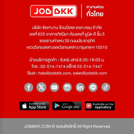
บริษัท จัดหางาน จ๊อบบีเคเค ดอท คอม จำกัด
เลขที่ 625 อาคารทัศนียา ห้องเลขที่ ยูนิต ดี ชั้น 5
ซอยรามคำแหง 39 ถนนประชาอุทิศ
แขวงวังทองหลางเขตวังทองหลาง กรุงเทพฯ 10310
ฝ่ายบริการลูกค้า : จันทร์-เสาร์ 8:30-18:00 น.
โทร : 02-514-7474 แฟ็กซ์ 02-514-7447
อีเมล :
help@jobbkk.com
,
sales@jobbkk.com
JOBBKK.COM © สงวนลิขสิทธิ์ All Right Reserved