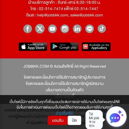
ฝ่ายบริการลูกค้า : จันทร์-เสาร์ 8:30-18:00 น.
โทร : 02-514-7474 แฟ็กซ์ 02-514-7447
อีเมล :
help@jobbkk.com
,
sales@jobbkk.com
JOBBKK.COM © สงวนลิขสิทธิ์ All Right Reserved
ข้อตกลงและเงื่อนไขการใช้บริการสมาชิกผู้ประกอบการ
ข้อตกลงและเงื่อนไขการใช้บริการสมาชิกผู้สมัครงาน
นโยบายความเป็นส่วนตัว
นโยบายคุกกี้
เว็บไซต์นี้มีการจัดเก็บคุกกี้เพื่อมอบประสบการณ์การใช้งานเว็บไซต์ของคุณให้ดี
ยิ่งขึ้นการดำเนินการต่อบนเว็บไซต์นี้ถือว่าคุณยอมรับการใช้งานคุกกี้
jobbkk มีเพียงเว็บเดียวเท่านั้น ไม่มีเว็บเครือข่าย โปรดอย่าหลงเชื่อผู้แอบอ้าง และ
อ่านเพิ่มเติม
หากผู้ใดแอบอ้าง ไม่ว่าทาง Email, โทรศัพท์, SMS หรือทางใดก็ตาม จะถูก
ยอมรับ
ปิด
ดำเนินคดีตามที่กฎหมายบัญญัติไว้สูงสุด