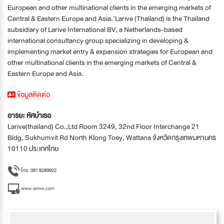
European and other multinational clients in the emerging markets of
Central & Eastern Europe and Asia.'Larive (Thailand) is the Thailand
subsidiary of Larive International BV, a Netherlands-based
international consultancy group specializing in developing &
implementing market entry & expansion strategies for European and
other multinational clients in the emerging markets of Central &
Eastern Europe and Asia.
ข้อมูลติดต่อ
อารยะ หัศบำเรอ
Larive(thailand) Co.,Ltd Room 3249, 32nd Floor Interchange 21
Bldg, Sukhumvit Rd North Klong Toey, Wattana จังหวัดกรุงเทพมหานคร
10110 ประเทศไทย
โทร. 081 8289922
www.larive.com