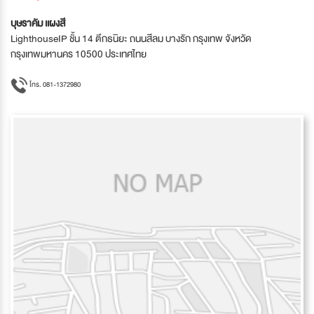
บุษราคัม เเผงสี
LighthouseIP ชั้น 14 ตึกธนิยะ ถนนสีลม บางรัก กรุงเทพ จังหวัด
กรุงเทพมหานคร 10500 ประเทศไทย
โทร. 081-1372980