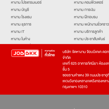
หางาน โปรแกรมเมอร์
หางาน คอมพิวเตอร์
หางาน บัญชี
หางาน การเงิน
หางาน โรงแรม
หางาน ฝึกอบรม
หางาน ธุรการ
หางาน พนักงานชั่วคราว
หางาน IT
หางาน บริการลูกค้า
หางาน ในห้าง
หางาน ประชาสัมพันธ์
หางาน ท่องเที่ยว
หางาน รับโทรศัพท์
บริษัท จัดหางาน จ๊อบบีเคเค ดอ
หางาน จัดซื้อ
หางาน ประสานงาน
จำกัด
หางาน การขาย
หางาน จองตั๋ว
เลขที่ 625 อาคารทัศนียา ห้องเลขที
หางาน คีย์ข้อมูล
หางาน ร้านอาหาร
ชั้น 5
ซอยรามคำแหง 39 ถนนประชาอุท
หางาน บุคคล
หางาน กุ๊ก
แขวงวังทองหลางเขตวังทองหลา
หางาน วิศวกร
หางาน นักศึกษาฝึกงาน
กรุงเทพฯ 10310
หางาน เจ้าหน้าที่รักษาความปลอดภัย
หางาน Mobile Applica
Developer
หางาน พนักงานขับรถ
หางาน ล่ามแปลภาษา
หางาน ผู้จัดการ