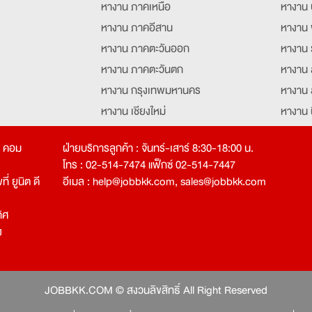
หางาน ภาคเหนือ
หางาน 
หางาน ภาคอีสาน
หางาน 
หางาน ภาคตะวันออก
หางาน 
หางาน ภาคตะวันตก
หางาน 
หางาน กรุงเทพมหานคร
หางาน 
หางาน เชียงใหม่
หางาน 
หางาน ฉะเชิงเทรา
หางานอ
ท คอม
ฝ่ายบริการลูกค้า : จันทร์-เสาร์ 8:30-18:00 น.
โทร : 02-514-7474 แฟ็กซ์ 02-514-7447
่ ยูนิต ดี
อีเมล :
help@jobbkk.com
,
sales@jobbkk.com
ิศ
ง
tion
JOBBKK.COM © สงวนลิขสิทธิ์ All Right Reserved