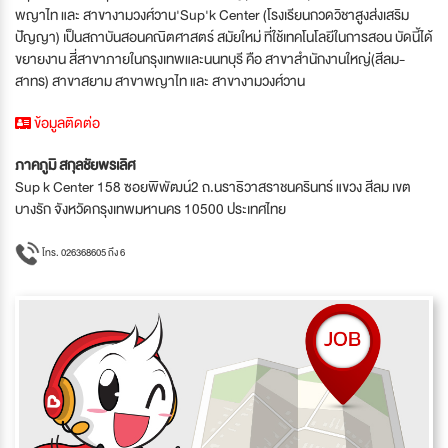
พญาไท และ สาขางามวงศ์วาน'Sup'k Center (โรงเรียนกวดวิชาสูงส่งเสริม
ปัญญา) เป็นสถาบันสอนคณิตศาสตร์ สมัยใหม่ ที่ใช้เทคโนโลยีในการสอน บัดนี้ได้
ขยายงาน สี่สาขาภายในกรุงเทพและนนทบุรี คือ สาขาสำนักงานใหญ่(สีลม-
สาทร) สาขาสยาม สาขาพญาไท และ สาขางามวงศ์วาน
ข้อมูลติดต่อ
ภาคภูมิ สกุลชัยพรเลิศ
Sup k Center 158 ซอยพิพัฒน์2 ถ.นราธิวาสราชนครินทร์ แขวง สีลม เขต
บางรัก จังหวัดกรุงเทพมหานคร 10500 ประเทศไทย
โทร. 026368605 ถึง 6