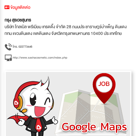
ข้อมูลติดต่อ
กรุง สุรเวชสุนทร
บริษัท โกลเบิล พรีเมียม เทรดดิ้ง จำกัด 28 ถนนประชาราษฎร์บำเพ็ญ ดินแดง
กทม แขวงดินแดง เขตดินแดง จังหวัดกรุงเทพมหานคร 10400 ประเทศไทย
โทร. 022773446
http://www.sashacosmetic.com/index.php