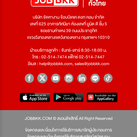
บริษัท จัดหางาน จ๊อบบีเคเค ดอท คอม จำกัด
เลขที่ 625 อาคารทัศนียา ห้องเลขที่ ยูนิต ดี ชั้น 5
ซอยรามคำแหง 39 ถนนประชาอุทิศ
แขวงวังทองหลางเขตวังทองหลาง กรุงเทพฯ 10310
ฝ่ายบริการลูกค้า : จันทร์-เสาร์ 8:30-18:00 น.
โทร : 02-514-7474 แฟ็กซ์ 02-514-7447
อีเมล :
help@jobbkk.com
,
sales@jobbkk.com
JOBBKK.COM © สงวนลิขสิทธิ์ All Right Reserved
ข้อตกลงและเงื่อนไขการใช้บริการสมาชิกผู้ประกอบการ
ข้อตกลงและเงื่อนไขการใช้บริการสมาชิกผู้สมัครงาน