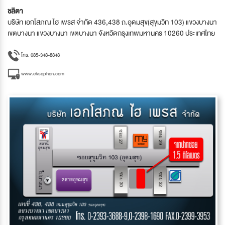
ชลิตา
บริษัท เอกโสภณ ไฮ เพรส จำกัด 436,438 ถ.อุดมสุข(สุขุมวิท 103) แขวงบางนา
เขตบางนา แขวงบางนา เขตบางนา จังหวัดกรุงเทพมหานคร 10260 ประเทศไทย
โทร. 085-348-8848
www.eksophon.com