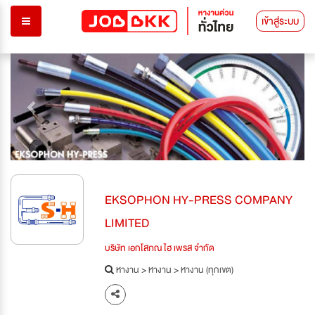
เข้าสู่ระบบ
Previous
Next
EKSOPHON HY-PRESS COMPANY
LIMITED
บริษัท เอกโสภณ ไฮ เพรส จำกัด
หางาน
>
หางาน
>
หางาน (ทุกเขต)