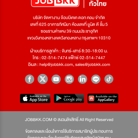
บริษัท จัดหางาน จ๊อบบีเคเค ดอท คอม จำกัด
เลขที่ 625 อาคารทัศนียา ห้องเลขที่ ยูนิต ดี ชั้น 5
ซอยรามคำแหง 39 ถนนประชาอุทิศ
แขวงวังทองหลางเขตวังทองหลาง กรุงเทพฯ 10310
ฝ่ายบริการลูกค้า : จันทร์-เสาร์ 8:30-18:00 น.
โทร : 02-514-7474 แฟ็กซ์ 02-514-7447
อีเมล :
help@jobbkk.com
,
sales@jobbkk.com
JOBBKK.COM © สงวนลิขสิทธิ์ All Right Reserved
ข้อตกลงและเงื่อนไขการใช้บริการสมาชิกผู้ประกอบการ