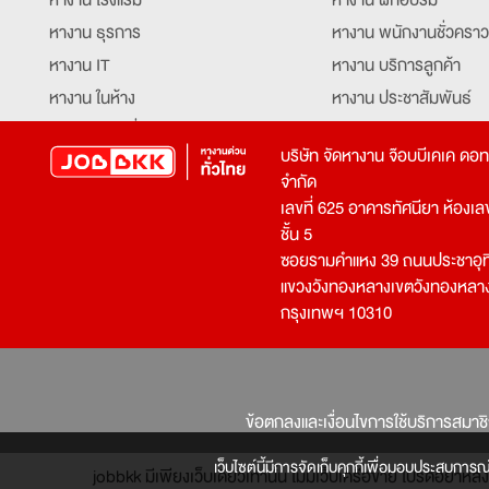
หางาน ธุรการ
หางาน พนักงานชั่วคราว
หางาน IT
หางาน บริการลูกค้า
หางาน ในห้าง
หางาน ประชาสัมพันธ์
หางาน ท่องเที่ยว
หางาน รับโทรศัพท์
บริษัท จัดหางาน จ๊อบบีเคเค ดอ
หางาน จัดซื้อ
หางาน ประสานงาน
จำกัด
หางาน การขาย
หางาน จองตั๋ว
เลขที่ 625 อาคารทัศนียา ห้องเลขที
หางาน คีย์ข้อมูล
หางาน ร้านอาหาร
ชั้น 5
ซอยรามคำแหง 39 ถนนประชาอุท
หางาน บุคคล
หางาน กุ๊ก
แขวงวังทองหลางเขตวังทองหลา
หางาน วิศวกร
หางาน นักศึกษาฝึกงาน
กรุงเทพฯ 10310
หางาน เจ้าหน้าที่รักษาความปลอดภัย
หางาน Mobile Applica
Developer
หางาน พนักงานขับรถ
หางาน ล่ามแปลภาษา
หางาน ผู้จัดการ
บริการสรรหาพนักงาน
ข้อตกลงและเงื่อนไขการใช้บริการสมาช
โปรแกรมเมอร์
บริษัทจัดหางาน
เจ้าหน้าที่ความปลอดภัย
เว็บไซต์นี้มีการจัดเก็บคุกกี้เพื่อมอบประสบการณ
jobbkk มีเพียงเว็บเดียวเท่านั้น ไม่มีเว็บเครือข่าย โปรดอย่า
บริษัทจัดหาพนักงาน