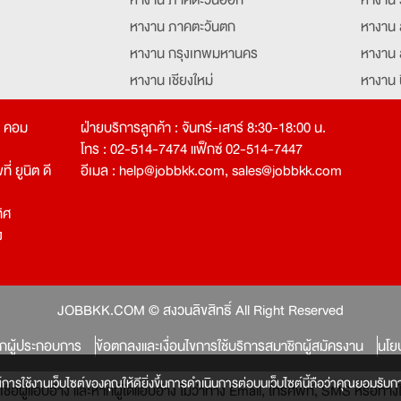
หางาน ภาคตะวันตก
หางาน 
หางาน กรุงเทพมหานคร
หางาน 
หางาน เชียงใหม่
หางาน 
หางาน ฉะเชิงเทรา
หางานอ
ท คอม
ฝ่ายบริการลูกค้า : จันทร์-เสาร์ 8:30-18:00 น.
โทร : 02-514-7474 แฟ็กซ์ 02-514-7447
่ ยูนิต ดี
อีเมล :
help@jobbkk.com
,
sales@jobbkk.com
ิศ
ง
tion
JOBBKK.COM © สงวนลิขสิทธิ์ All Right Reserved
ิกผู้ประกอบการ
ข้อตกลงและเงื่อนไขการใช้บริการสมาชิกผู้สมัครงาน
นโย
์การใช้งานเว็บไซต์ของคุณให้ดียิ่งขึ้นการดำเนินการต่อบนเว็บไซต์นี้ถือว่าคุณยอมรับกา
หลงเชื่อผู้แอบอ้าง และหากผู้ใดแอบอ้าง ไม่ว่าทาง Email, โทรศัพท์, SMS หรือ