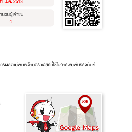
01 ม.ค. 2513
ำนวนผู้เข้าชม
4
ารผลิตแม่พิมพ์ด้านกราเวียร์ที่ใช้ในการพิมพ์บรรจุภันฑ์่
ย