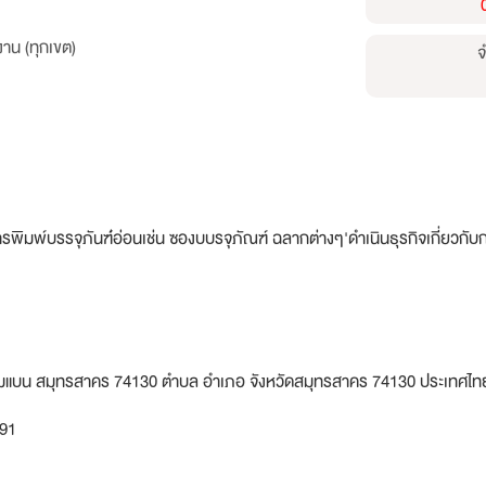
าน (ทุกเขต)
จ
การพิมพ์บรรจุภันฑ์่อ่อนเช่น ซองบบรจุภัณฑ์ ฉลากต่างๆ'ดำเนินธุรกิจเกี่ยวกับก
ทุ่มแบน สมุทรสาคร 74130 ตำบล อำเภอ จังหวัดสมุทรสาคร 74130 ประเทศไท
591