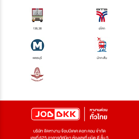
136,38
อโศก
เพชรบุรี
มักกะสัน
บริษัท จัดหางาน จ๊อบบีเคเค ดอท คอม จำกัด
เลขที่ 625 อาคารทัศนียา ห้องเลขที่ ยูนิต ดี ชั้น 5