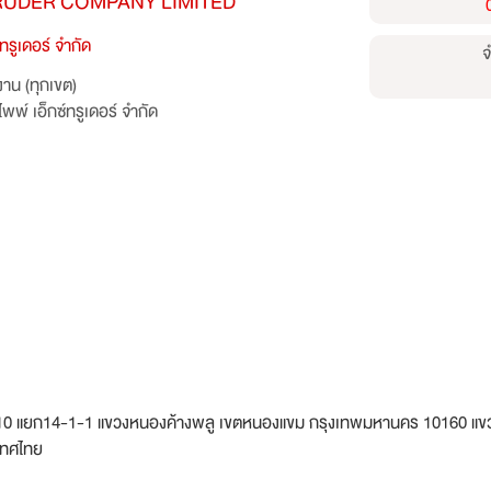
TRUDER COMPANY LIMITED
ทรูเดอร์ จำกัด
จ
าน (ทุกเขต)
พพ์ เอ็กซ์ทรูเดอร์ จำกัด
กษม110 แยก14-1-1 แขวงหนองค้างพลู เขตหนองแขม กรุงเทพมหานคร 10160 แ
เทศไทย