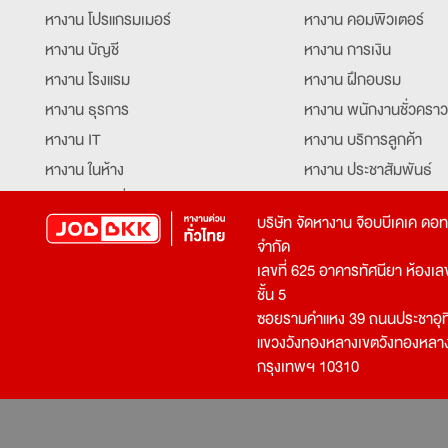
หางาน โปรแกรมเมอร์
หางาน คอมพิวเตอร์
หางาน บัญชี
หางาน การเงิน
หางาน โรงแรม
หางาน ฝึกอบรม
หางาน ธุรการ
หางาน พนักงานชั่วคราว
หางาน IT
หางาน บริการลูกค้า
หางาน ในห้าง
หางาน ประชาสัมพันธ์
หางาน ท่องเที่ยว
หางาน รับโทรศัพท์
บริษัท จัดหางาน จ๊อบบีเคเค ดอ
หางาน จัดซื้อ
หางาน ประสานงาน
จำกัด
หางาน การขาย
หางาน จองตั๋ว
เลขที่ 625 อาคารทัศนียา ห้องเลขที
หางาน คีย์ข้อมูล
หางาน ร้านอาหาร
ชั้น 5
ซอยรามคำแหง 39 ถนนประชาอุท
หางาน บุคคล
หางาน กุ๊ก
แขวงวังทองหลางเขตวังทองหลา
หางาน วิศวกร
หางาน นักศึกษาฝึกงาน
กรุงเทพฯ 10310
หางาน เจ้าหน้าที่รักษาความปลอดภัย
หางาน Mobile Applica
Developer
หางาน พนักงานขับรถ
หางาน ล่ามแปลภาษา
หางาน ผู้จัดการ