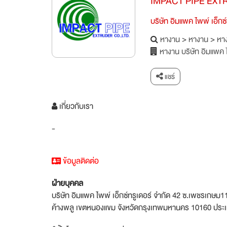
IMPACT PIPE EX
บริษัท อิมแพค ไพพ์ เอ็กซ์
หางาน
>
หางาน
>
หาง
หางาน บริษัท อิมแพค ไ
แชร์
เกี่ยวกับเรา
-
ข้อมูลติดต่อ
ฝ่ายบุคคล
บริษัท อิมแพค ไพพ์ เอ็กซ์ทรูเดอร์ จำกัด 42 ซ.เพชรเ
ค้างพลู เขตหนองแขม จังหวัดกรุงเทพมหานคร 10160 ประ