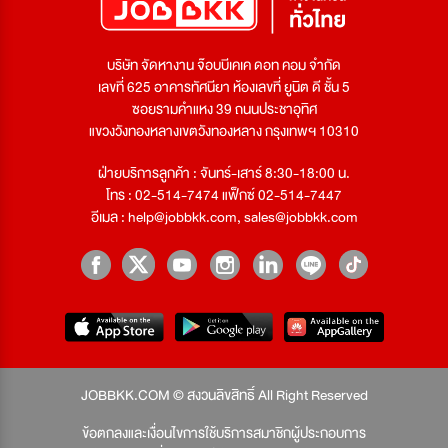
บริษัท จัดหางาน จ๊อบบีเคเค ดอท คอม จำกัด
เลขที่ 625 อาคารทัศนียา ห้องเลขที่ ยูนิต ดี ชั้น 5
ซอยรามคำแหง 39 ถนนประชาอุทิศ
แขวงวังทองหลางเขตวังทองหลาง กรุงเทพฯ 10310
ฝ่ายบริการลูกค้า : จันทร์-เสาร์ 8:30-18:00 น.
โทร : 02-514-7474 แฟ็กซ์ 02-514-7447
อีเมล :
help@jobbkk.com
,
sales@jobbkk.com
JOBBKK.COM © สงวนลิขสิทธิ์ All Right Reserved
ข้อตกลงและเงื่อนไขการใช้บริการสมาชิกผู้ประกอบการ